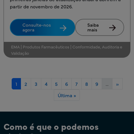
partir de novembro de 2026.
Consulte-nos
Saiba
agora
mais
EMA | Produtos Farmacêuticos | Conformidade, Auditoria e
Validação
Paginação
Página atual
Página
Página
Página
Página
Página
Página
Página
Página
Próxima
1
2
3
4
5
6
7
8
9
…
››
Última página
Última »
Como é que o podemos