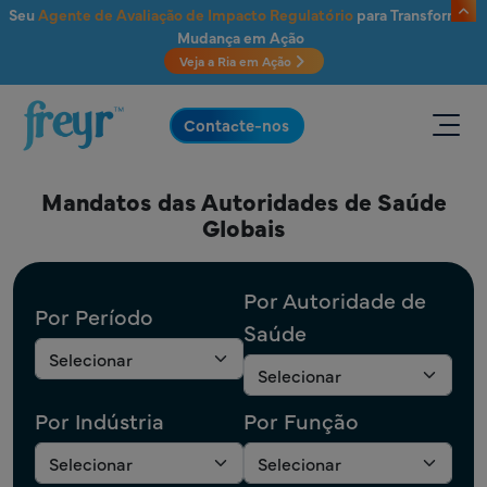
Saltar para o conteúdo principal
Seu
Agente de Avaliação de Impacto Regulatório
para Transformar
Mudança em Ação
Veja a Ria em Ação
.
Contacte-nos
Mandatos das Autoridades de Saúde
Globais
Por Autoridade de
Por Período
Saúde
Por Indústria
Por Função