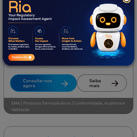
junho de 2026
A EMA publicou uma Compilação de
Procedimentos da União sobre Inspeções de
GMP/GDP totalmente revista em junho de 2026,
atualizando o quadro de referência autorizado
utilizado por todos os inspetores da UE/EEA e pela
indústria para a conformidade na fabricação e
distribuição farmacêutica.
Consulte-nos
Saiba
agora
mais
EMA | Produtos Farmacêuticos | Conformidade, Auditoria e
Validação