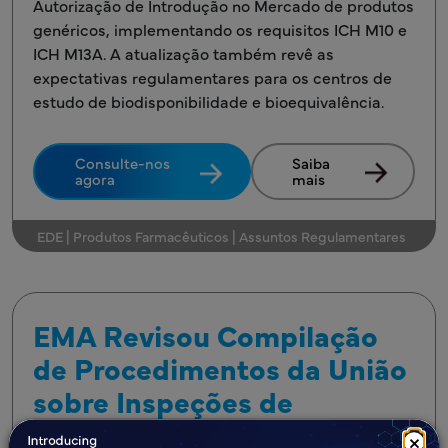
Autorização de Introdução no Mercado de produtos
genéricos, implementando os requisitos ICH M10 e
ICH M13A. A atualização também revê as
expectativas regulamentares para os centros de
estudo de biodisponibilidade e bioequivalência.
Consulte-nos
Saiba
agora
mais
EDE | Produtos Farmacêuticos | Assuntos Regulamentares
EMA Revisou Compilação
de Procedimentos da União
sobre Inspeções de
GMP/GDP — Atualizado em
×