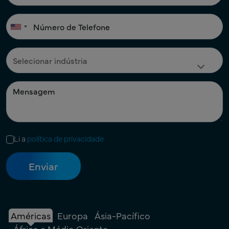
Li a
política de privacidade
Américas
Europa
Ásia-Pacífico
África e Médio Oriente