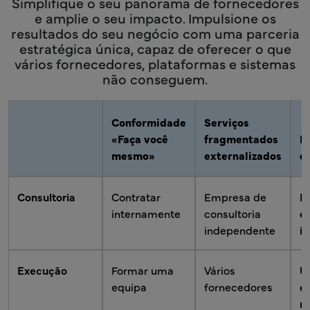
Simplifique o seu panorama de fornecedores
e amplie o seu impacto. Impulsione os
resultados do seu negócio com uma parceria
estratégica única, capaz de oferecer o que
vários fornecedores, plataformas e sistemas
não conseguem.
Conformidade
Serviços
«Faça você
fragmentados
E
mesmo»
externalizados
d
Consultoria
Contratar
Empresa de
E
internamente
consultoria
e
independente
i
Execução
Formar uma
Vários
U
equipa
fornecedores
e
r