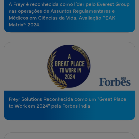
A Freyr é reconhecida como líder pelo Everest Group
nas operações de Assuntos Regulamentares e
Médicos em Ciências da Vida, Avaliação PEAK
Matrix® 2024.
Freyr Solutions Reconhecida como um "Great Place
to Work em 2024" pela Forbes Índia