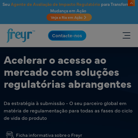
Saltar para o conteúdo principal
Seu
Agente de Avaliação de Impacto Regulatório
para Transformar
Mudança em Ação
Veja a Ria em Ação
.
Contacte-nos
Acelerar o acesso ao
mercado com soluções
regulatórias abrangentes
Da estratégia à submissão - O seu parceiro global em
matéria de regulamentação para todas as fases do ciclo
de vida do produto
Ficha informativa sobre o Freyr