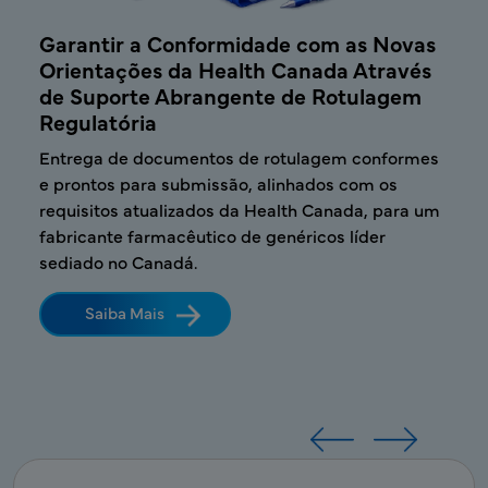
gem
Garantir a Conformidade com as Novas
Mel
as
Orientações da Health Canada Através
a G
de Suporte Abrangente de Rotulagem
Com
Regulatória
Abr
e a
Entrega de documentos de rotulagem conformes
Forn
e prontos para submissão, alinhados com os
para
ica
requisitos atualizados da Health Canada, para um
para
fabricante farmacêutico de genéricos líder
sedi
sediado no Canadá.
comp
Saiba Mais