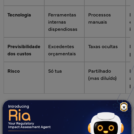
Tecnologia
Ferramentas
Processos
P
internas
manuais
d
dispendiosas
in
Previsibilidade
Excedentes
Taxas ocultas
Pr
dos custos
orçamentais
po
Risco
Só tua
Partilhado
K
(mas diluído)
a
pe
×
Precisa de apoio regulatório
abrangente?
Entre em contacto com os nossos especialistas