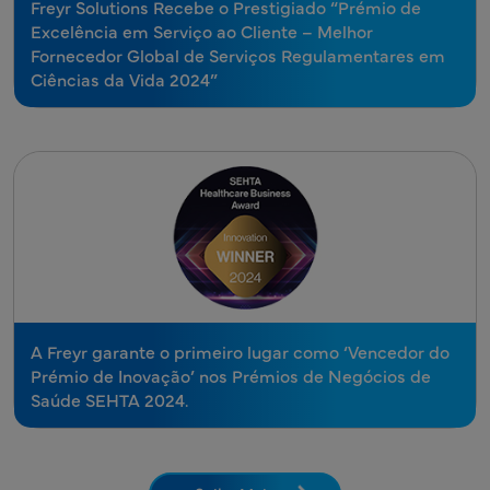
Freyr Solutions Recebe o Prestigiado “Prémio de
Excelência em Serviço ao Cliente – Melhor
Fornecedor Global de Serviços Regulamentares em
Ciências da Vida 2024”
A Freyr garante o primeiro lugar como ‘Vencedor do
Prémio de Inovação’ nos Prémios de Negócios de
Saúde SEHTA 2024.