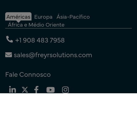
Américas
Europa
Ásia-Pacífico
África e Médio Oriente
+1 908 483 7958
sales@freyrsolutions.com
Fale Connosco
Termos de utilização
|
Política de privacidade
|
Política de cookies
© Copyright 2026
Freyr.
Todos os Direitos Reservados.