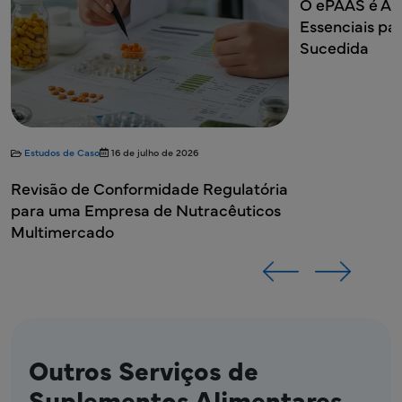
O ePAAS é Ago
Poonam Dharman
Essenciais p
Vush
Vush
Artwork de Embalagem e Artwork , Chás e
Sucedida
Swiss PharmaCan AG
Infusões Lipton
Swiss PharmaCan AG
Vush
Vush
(Europa, US, Ásia)
(Europa, US, Ásia)
Swiss PharmaCan AG
Swiss PharmaCan AG
Estudos de Caso
16 de julho de 2026
Revisão de Conformidade Regulatória
para uma Empresa de Nutracêuticos
Multimercado
Outros Serviços de
Suplementos Alimentares