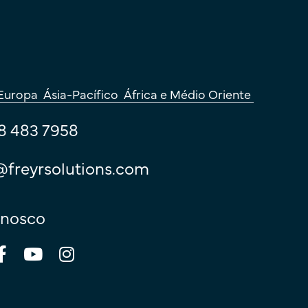
Europa
Ásia-Pacífico
África e Médio Oriente
8 483 7958
@freyrsolutions.com
nnosco