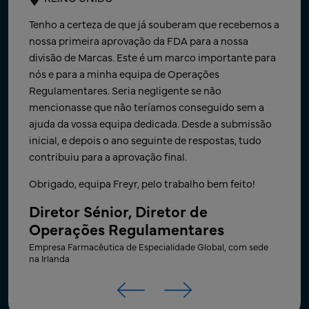
O comprovativo da ANDA foi recebido! Muito
Obrigado pelo apoio atempado durante o fim de
Tenho a certeza de que já souberam que recebemos a
obrigado pelo vosso trabalho árduo, paciência e
semana, o que nos permitiu ressubmeter
nossa primeira aprovação da FDA para a nossa
apoio ao nosso trabalho nos últimos meses. Estamos
rapidamente após sermos notificados. Isto
divisão de Marcas. Este é um marco importante para
muito satisfeitos por termos conseguido cumprir o
demonstra continuamente o compromisso da Freyr
nós e para a minha equipa de Operações
prazo e atingir um objetivo corporativo importante
para com os marcos da nossa empresa.
Regulamentares. Seria negligente se não
da nossa jovem empresa. ​
mencionasse que não teríamos conseguido sem a
Diretor - Assuntos Regulamentares
ajuda da vossa equipa dedicada. Desde a submissão
Globais – Operações
Agradecemos novamente e aguardamos com
inicial, e depois o ano seguinte de respostas, tudo
expectativa trabalhar com a vossa equipa no próximo
Empresa Farmacêutica Genérica de Topo Global, com sede
contribuiu para a aprovação final.
projeto!
na Índia
Obrigado, equipa Freyr, pelo trabalho bem feito!
Diretor Sénior de Desenvolvimento
de Negócios e Produtos​
Diretor Sénior, Diretor de
Operações Regulamentares
Empresa líder de Produtos Farmacêuticos Inovadores, com
sede nos US​
Empresa Farmacêutica de Especialidade Global, com sede
na Irlanda