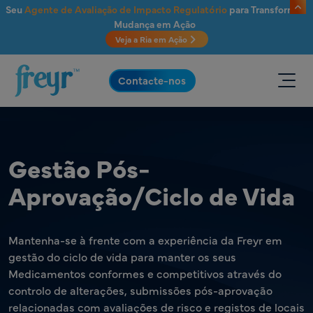
Saltar para o conteúdo principal
Seu
Agente de Avaliação de Impacto Regulatório
para Transformar
Mudança em Ação
Veja a Ria em Ação
.
Contacte-nos
Gestão Pós-
Aprovação/Ciclo de Vida
Mantenha-se à frente com a experiência da Freyr em
gestão do ciclo de vida para manter os seus
Medicamentos conformes e competitivos através do
controlo de alterações, submissões pós-aprovação
relacionadas com avaliações de risco e registos de locais