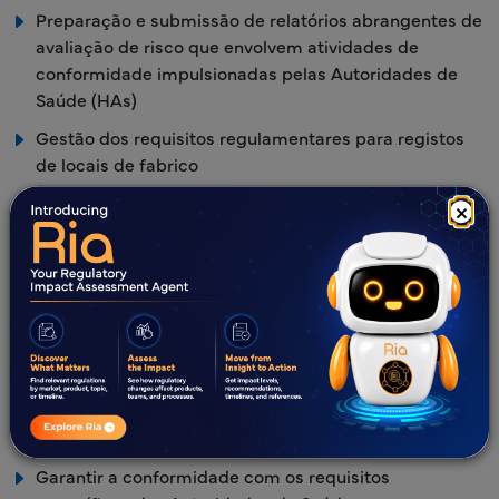
Preparação e submissão de relatórios abrangentes de
avaliação de risco que envolvem atividades de
conformidade impulsionadas pelas Autoridades de
Saúde (HAs)
Gestão dos requisitos regulamentares para registos
de locais de fabrico
Preparação, revisão e submissão de pacotes de
×
variação, suplemento e alteração em conformidade
com os requisitos das Autoridades de Saúde (HAs)
específicos de cada país
Transferências de instalações e alterações no MAH,
nome e endereço das instalações, e outras
submissões administrativas
Especialistas com vasta experiência na avaliação do
controlo de alterações e na estratégia de submissão
Garantir a conformidade com os requisitos