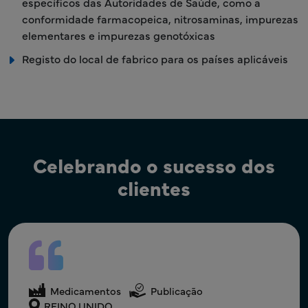
específicos das Autoridades de Saúde, como a
conformidade farmacopeica, nitrosaminas, impurezas
elementares e impurezas genotóxicas
Registo do local de fabrico para os países aplicáveis
Celebrando o sucesso dos
clientes
Medicamentos
Assuntos Regulamentares
Medicamentos
Assuntos Regulamentares
Medicamentos
Publicação
EUA
Índia
REINO UNIDO