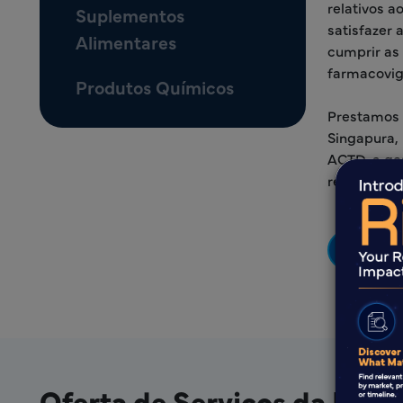
relativos 
Suplementos
satisfazer
Alimentares
cumprir as
farmacovigi
Produtos Químicos
Prestamos 
Singapura,
ACTD, a ge
registo de
Saib
Oferta de Serviços da Freyr