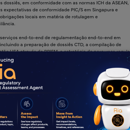
aos dossiês, em conformidade com as normas ICH da ASEAN,
 as expectativas de conformidade PIC/S em Singapura e
 obrigações locais em matéria de rotulagem e
lância.
serviços end-to-end de regulamentação end-to-end em
 incluindo a preparação de dossiês CTD, a compilação de
stão HSA através do PRISM, a estratégia de percursos regul
 produtos HSA sem complicações e uma entrada no mercad
a Mais
Vantagens d