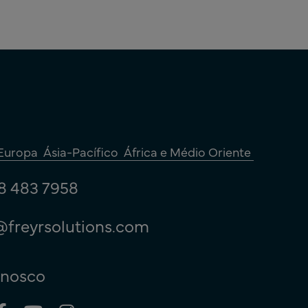
Europa
Ásia-Pacífico
África e Médio Oriente
8 483 7958
@freyrsolutions.com
nnosco