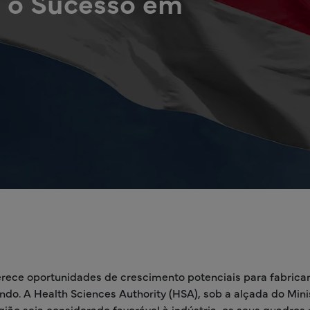
 o Sucesso em
ferece oportunidades de crescimento potenciais para fabric
o. A Health Sciences Authority (HSA), sob a alçada do Mini
ão seja considerado favorável à indústria, os seus quadros