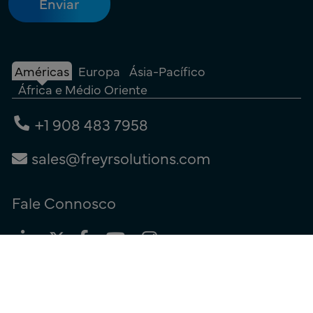
Américas
Europa
Ásia-Pacífico
África e Médio Oriente
+1 908 483 7958
sales@freyrsolutions.com
Fale Connosco
Termos de utilização
|
Política de privacidade
|
Política de cookies