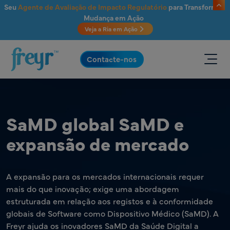
Saltar para o conteúdo principal
Seu
Agente de Avaliação de Impacto Regulatório
para Transformar
Mudança em Ação
Veja a Ria em Ação
.
Contacte-nos
SaMD global SaMD e
expansão de mercado
A expansão para os mercados internacionais requer
mais do que inovação; exige uma abordagem
estruturada em relação aos registos e à conformidade
globais de Software como Dispositivo Médico (SaMD). A
Freyr ajuda os inovadores SaMD da Saúde Digital a