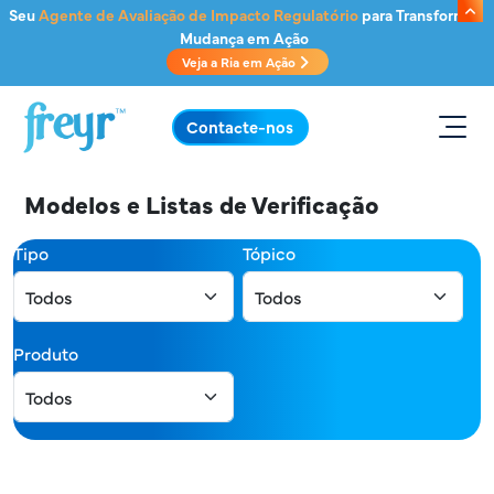
Saltar para o conteúdo principal
Seu
Agente de Avaliação de Impacto Regulatório
para Transformar
Mudança em Ação
Veja a Ria em Ação
.
Contacte-nos
Modelos e Listas de Verificação
Tipo
Tópico
Produto