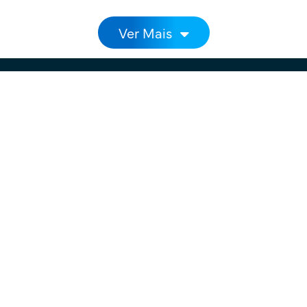
Paginação
Ver Mais
Como é que o podemos
ajudar?
Por favor, informe-nos das suas necessidades e
entraremos em contacto consigo.