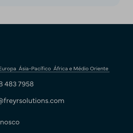
Europa
Ásia-Pacífico
África e Médio Oriente
8 483 7958
@freyrsolutions.com
nnosco