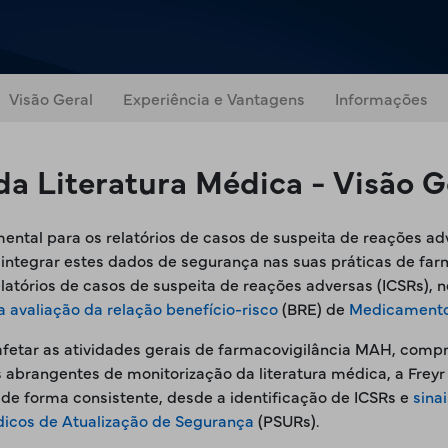
Visão Geral
Experiência e Vantagens
Informações
da Literatura Médica - Visão G
ental para os relatórios de casos de suspeita de reações ad
ntegrar estes dados de segurança nas suas práticas de farm
atórios de casos de suspeita de reações adversas (ICSRs), no
a avaliação da relação benefício-risco
(BRE) de
Medicament
m afetar as atividades gerais de farmacovigilância MAH, co
abrangentes de monitorização da literatura médica, a Freyr
de forma consistente, desde a identificação de ICSRs e
sina
ódicos de Atualização de Segurança
(PSURs).