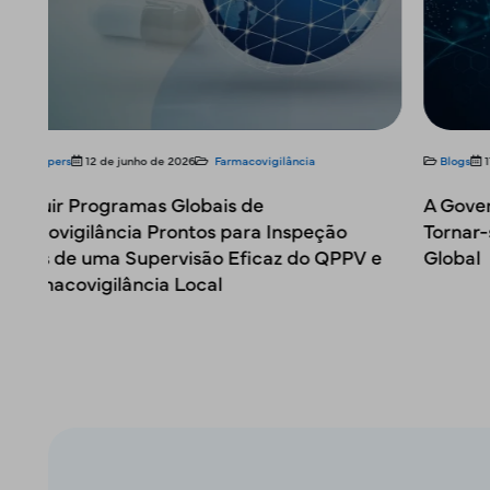
Blogs
11 de junho de 2026
Farmacovigilância
A Governação da Farmacovigilância Está a
Tornar-se uma Prioridade de Conformidade
e
Global