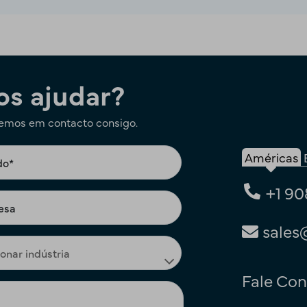
s ajudar?
remos em contacto consigo.
Américas
+1 90
sales
Fale Co