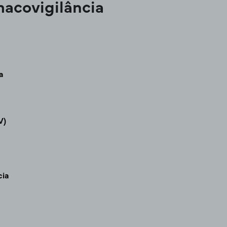
macovigilância
ância
a
V)
cia