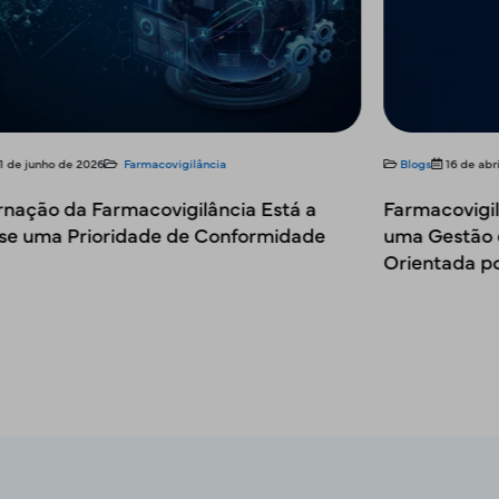
Blogs
16 de abril de 2026
Farmacovigilância
Blog
Farmacovigilância em 2026: Transição para
O Fut
uma Gestão de Segurança Proativa e
Rela
Orientada por Dados
Frey