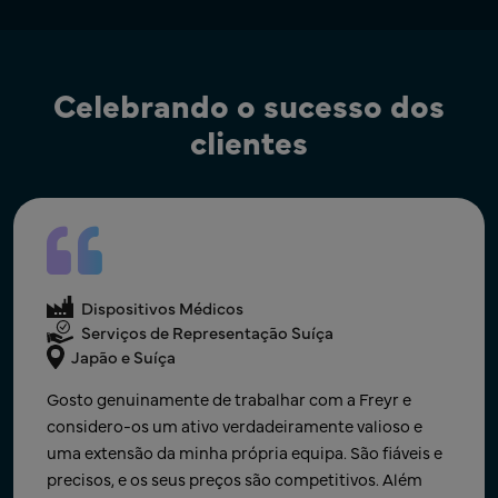
Celebrando o sucesso dos
clientes
Dispositivos Médicos
Suporte UKRP
Dispositivos Médicos
Apoio ao Registo e LR
Dispositivos Médicos
REINO UNIDO
Global
Serviços de Representação Suíça
Japão e Suíça
A FREYR acompanhou-nos no registo de vários
A Freyr tem sido um parceiro indispensável para
produtos no mercado do REINO UNIDO. Foram
Gosto genuinamente de trabalhar com a Freyr e
alcançar uma rápida escalabilidade global para o
sempre rápidos a responder, atentos às nossas
considero-os um ativo verdadeiramente valioso e
nosso negócio de Software como Dispositivo Médico
necessidades, uma excelente fonte de informação e
uma extensão da minha própria equipa. São fiáveis e
(SaMD). Como startup, adquirir experiência em
apoio regulamentar. O preço é razoável em
precisos, e os seus preços são competitivos. Além
regulamentações mundiais é proibitivo em termos