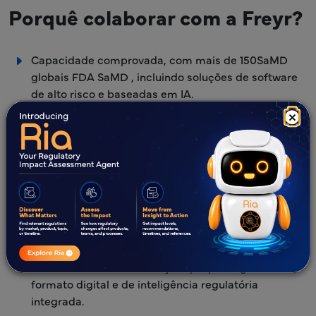
Porquê colaborar com a Freyr?
Capacidade comprovada, com mais de 150SaMD
globais FDA SaMD , incluindo soluções de software
de alto risco e baseadas em IA.
×
Experiência abrangente que inclui avaliação
clínicaFDA, sistemas de gestão da qualidade (SGQ)
em conformidade com a norma IEC 62304 e
conformidade em matéria de cibersegurança.
Guia regulatório global que facilita a entrada no
mercado nos US, na UE, no Canadá, na Austrália e
nos mercados emergentes.
Ciclos de submissão acelerados através de
estruturas de documentação que privilegiam o
formato digital e de inteligência regulatória
integrada.