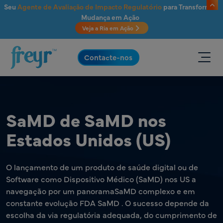
Saltar para o conteúdo principal
Seu
Agente de Avaliação de Impacto Regulatório
para Transformar
Mudança em Ação
Veja a Ria em Ação
.
Contacte-nos
SaMD de SaMD nos
Estados Unidos (US)
O lançamento de um produto de saúde digital ou de
Software como Dispositivo Médico (SaMD) nos US a
navegação por um panoramaSaMD complexo e em
constante evolução FDA SaMD . O sucesso depende da
escolha da via regulatória adequada, do cumprimento de