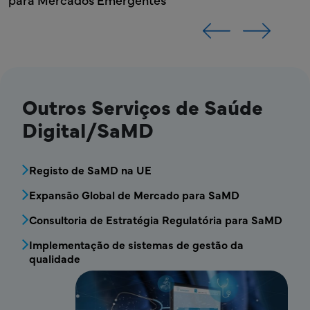
Empresa Líder de SaMD
Outros Serviços de Saúde
Digital/SaMD
MDV - Bloco de menu de serviços de Saúde 
Registo de SaMD na UE
Expansão Global de Mercado para SaMD
Consultoria de Estratégia Regulatória para SaMD
Implementação de sistemas de gestão da
qualidade