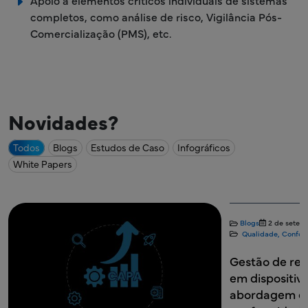
Apoio a elementos críticos individuais de sistemas
completos, como análise de risco, Vigilância Pós-
Comercialização (PMS), etc.
Novidades?
Todos
Blogs
Estudos de Caso
Infográficos
White Papers
Blogs
2 de setem
Qualidade, Confor
Gestão de rec
em dispositiv
abordagem es