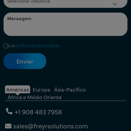
Li a
política de privacidade
Américas
Europa
Ásia-Pacífico
África e Médio Oriente
+1 908 483 7958
sales@freyrsolutions.com