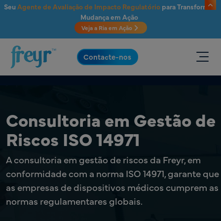
Saltar para o conteúdo principal
Seu
Agente de Avaliação de Impacto Regulatório
para Transformar
Mudança em Ação
Veja a Ria em Ação
.
Contacte-nos
Consultoria em Gestão de
Riscos ISO 14971
A consultoria em gestão de riscos da Freyr, em
conformidade com a norma ISO 14971, garante que
as empresas de dispositivos médicos cumprem as
normas regulamentares globais.