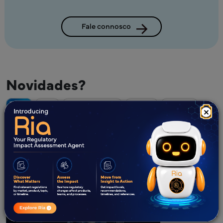
Fale connosco
Novidades?
Todos
Blogs
Estudos de Caso
e-Books
Webinars
×
White Papers
O que é a Rotulagem Regulamentar
E-books
31 de julho de 2026
Regulamentos Globais 
Requisitos País a País 
Implementação