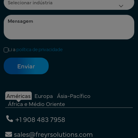
Li a
política de privacidade
Américas
Europa
Ásia-Pacífico
África e Médio Oriente
+1 908 483 7958
sales@freyrsolutions.com