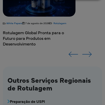
apers
7 de agosto de 2026
Rotulagem
gem Global Pronta para o
 para Produtos em
olvimento
Outros Serviços Regionais
de Rotulagem
MPR Bloco de Menu de Serviços de Rotulage
Preparação de USPI