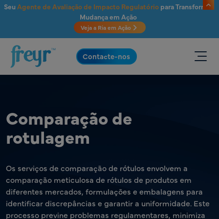
Saltar para o conteúdo principal
Seu
Agente de Avaliação de Impacto Regulatório
para Transformar
Mudança em Ação
Veja a Ria em Ação
.
Contacte-nos
Comparação de
rotulagem
Os serviços de comparação de rótulos envolvem a
comparação meticulosa de rótulos de produtos em
diferentes mercados, formulações e embalagens para
identificar discrepâncias e garantir a uniformidade. Este
processo previne problemas regulamentares, minimiza