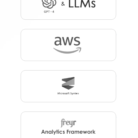
,
,
,