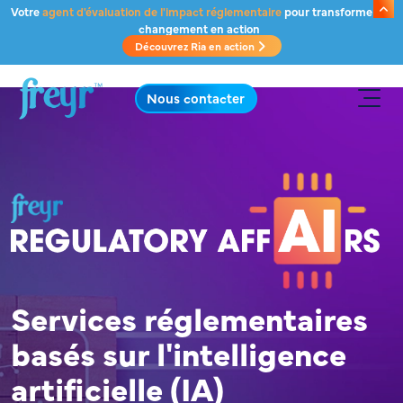
Passer au contenu principal
Votre
agent d'évaluation de l'impact réglementaire
pour transformer le
changement en action
Découvrez Ria en action
.
Nous contacter
Services réglementaires
basés sur l'intelligence
artificielle (IA)