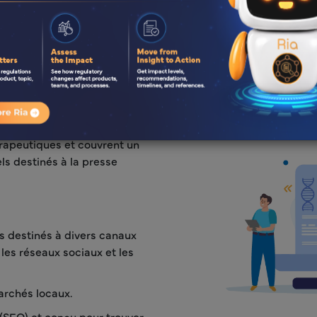
ce, nous sommes spécialisés
nels qui interpellent les
ant sur support numérique
xemples de textes médicaux
érapeutiques et couvrent un
ls destinés à la presse
s destinés à divers canaux
les réseaux sociaux et les
archés locaux.
(SEO) et conçu pour trouver