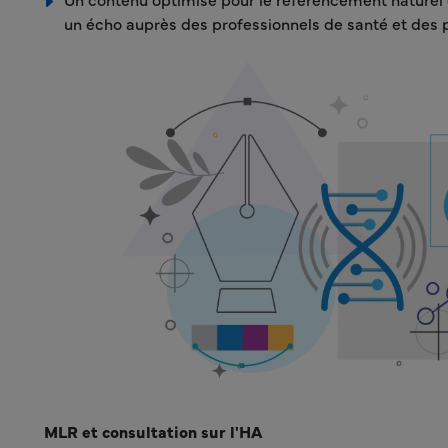
un écho auprès des professionnels de santé et des p
MLR et consultation sur l'HA