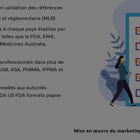
 et validation des références
 et réglementaire (MLR)
s à chaque pays établies par
 telles que la FDA, EMA,
edicines Australia,
professionnels dans plus de
 PAGB, ASA, PhRMA, IFPMA et
nnelles aux autorités
aFDA US FDA formats papier
Mise en œuvre du marketin