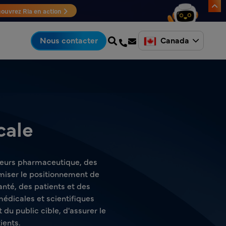
ouvrez Ria en action
Canada
Nous contacter
cale
cteurs pharmaceutique, des
miser le positionnement de
nté, des patients et des
édicales et scientifiques
du public cible, d'assurer le
ients.