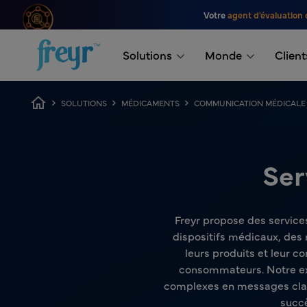
Passer au contenu principal
Votre
agent d'évaluation 
.
Solutions
Monde
Client
Fil d'Ariane
SOLUTIONS
MÉDICAMENTS
COMMUNICATION MÉDICALE 
Ser
Freyr propose des service
dispositifs médicaux, des
leurs produits et leur 
consommateurs. Notre exp
complexes en messages clairs
succè