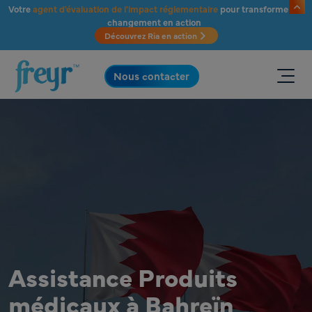
Passer au contenu principal
Votre
agent d'évaluation de l'impact réglementaire
pour transformer le
changement en action
Découvrez Ria en action
.
Nous contacter
Assistance Produits
médicaux à Bahreïn