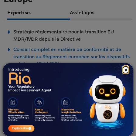
Expertise.
Avantages
Stratégie réglementaire pour la transition EU
MDR/IVDR depuis la Directive
Conseil complet en matière de conformité et de
transition au Règlement européen sur les dispositifs
médicaux (EU-MDR)
×
Conseil complet en matière de conformité et de
transition pour le Règlement européen relatif aux
dispositifs médicaux de diagnostic in vitro (EU-
IVDR).
Services de classification et d'enregistrement des
produits
Conformité et certification ISO 13485:2016
ISO 14971:2019 Gestion des risques