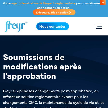
Passer au contenu principal
Votre
agent d'évaluation de l'impact réglementaire
pour transformer le
changement en action
Découvrez Ria en action
.
Nous contacter
Soumissions de
modifications après
l'approbation
Freyr simplifie les changements post-approbation, en
offrant un soutien réglementaire expert pour les
changements CMC, la maintenance du cycle de vie et les