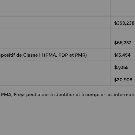
$353,238
$66,232
spositif de Classe III (PMA, PDP et PMR)
$15,454
$7,065
$30,908
MA, Freyr peut aider à identifier et à compiler les informatio