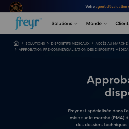
Passer au contenu principal
Votre
agent d'évaluation 
.
Solutions
Monde
Client
Fil d'Ariane
SOLUTIONS
DISPOSITIFS MÉDICAUX
ACCÈS AU MARCHÉ
APPROBATION PRÉ-COMMERCIALISATION DES DISPOSITIFS MÉDICA
Approba
disp
Freyr est spécialisée dans l
mise sur le marché (PMA) de
des dossiers techniques à