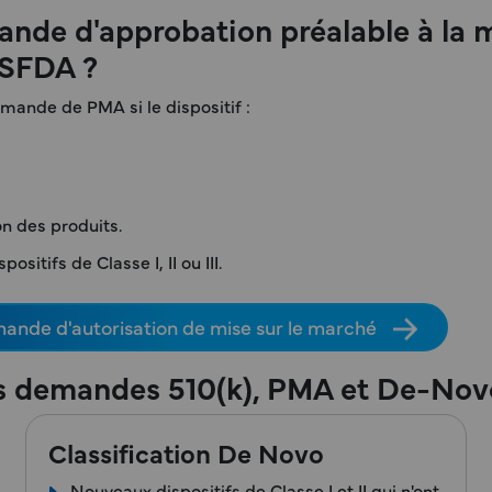
nde d'approbation préalable à la 
USFDA ?
mande de PMA si le dispositif :
on des produits.
itifs de Classe I, II ou III.
mande d'autorisation de mise sur le marché
les demandes 510(k), PMA et De-Nov
Classification De Novo
Nouveaux dispositifs de Classe I et II qui n'ont