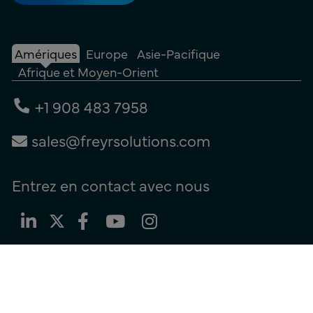
Amériques
Europe
Asie-Pacifique
Afrique et Moyen-Orient
+1 908 483 7958
sales@freyrsolutions.com
Entrez en contact avec nous
Conditions d'utilisation |
Politique de confidentialité |
Politique en
matière de cookies