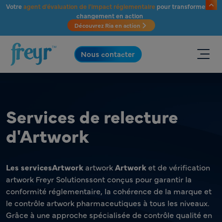
Passer au contenu principal
Votre
agent d'évaluation de l'impact réglementaire
pour transformer le
changement en action
Découvrez Ria en action
.
Nous contacter
Services de relecture
d'Artwork
Les servicesArtwork
artwork
Artwork
et de vérification
artwork Freyr Solutionssont conçus pour garantir la
conformité réglementaire, la cohérence de la marque et
le contrôle artwork pharmaceutiques à tous les niveaux.
Grâce à une approche spécialisée de contrôle qualité en