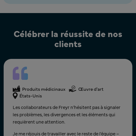
Célébrer la réussite de nos
clients
Produits médicinaux
Œuvre d'art
Produits médicinaux
Œuvre d'art
Produits médicinaux
Œuvre d'art
Canada
États-Unis
États-Unis
Merci beaucoup d'avoir travaillé sur ces éléments et
Félicitations à vous tous pour ce travail d'équipe
Les collaborateurs de Freyr n'hésitent pas à signaler
de les avoir traités en priorité. Votre aide est vraiment
exceptionnel !! Seuls, nous pouvons faire si peu ;
les problèmes, les divergences et les éléments qui
appréciée.
ensemble, nous pouvons accomplir tant de choses.
requièrent une attention.
Chef de produit
Je me réjouis de la prochaine étape et de la
Je me réjouis de travailler avec le reste de l'équipe –