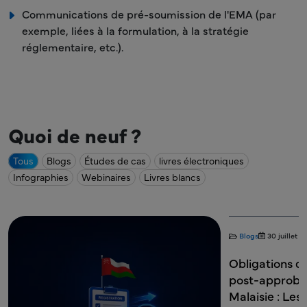
Communications de pré-soumission de l'EMA (par
exemple, liées à la formulation, à la stratégie
réglementaire, etc.).
Quoi de neuf ?
Tous
Blogs
Études de cas
livres électroniques
Infographies
Webinaires
Livres blancs
Blogs
30 juillet 2026
Affaires réglementaires
Blogs
28 ju
Obligations de pharmacovigilance
IMPD expli
post-approbation de la NPRA en
dossier de
Malaisie : Les détails que les titulaires
Expérimen