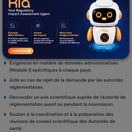
compris les demandes initiales et les soumissions
post-approbation (par exemple, les commentaires de
validation initiaux, la réponse au rapport d'évaluation
de la complétude et la réponse aux demandes
d'informations [IRs]).
Évaluation des soumissions post-approbation (par
exemple, les variations de types IA, IA, IB et de type II,
les demandes d'extension de gamme, etc.).
Exigences en matière de données administratives
(Module 1) spécifiques à chaque pays.
Aide en cas de rejet de la demande par les autorités
réglementaires.
Demander un avis scientifique auprès de l'autorité de
réglementation avant ou pendant la soumission.
Soutien à la coordination et à la préparation des
réunions de conseil scientifique des Autorités de
santé.