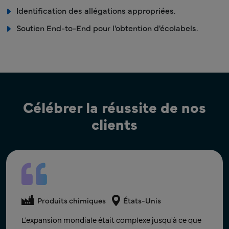
Identification des allégations appropriées.
Soutien End-to-End pour l'obtention d'écolabels.
Célébrer la réussite de nos
clients
Produits chimiques
Produits chimiques
Pays-Bas
Produits chimiques
États-Unis
Conformité des produits
Monde
Notre collaboration avec Freyr nous a permis
L'expansion mondiale était complexe jusqu'à ce que