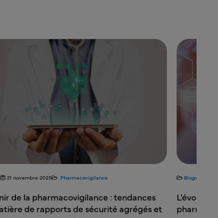
s
21 novembre 2025
Pharmacovigilance
Blogs
13 ao
nir de la pharmacovigilance : tendances
L'évolutio
tière de rapports de sécurité agrégés et
pharmacov