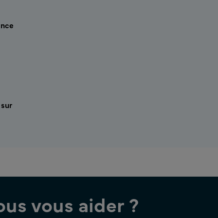
ance
 sur
s vous aider ?