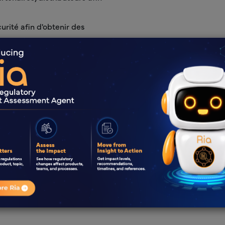
urité afin d'obtenir des
ficacité dans la gestion des rapports ind
Collaborez avec Freyr