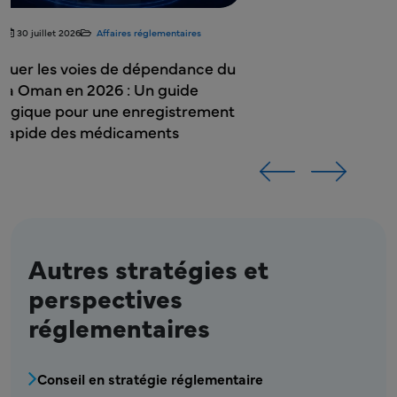
Lynne McGrath
Consultant en réglementation
Consultant en réglementation
Autres stratégies et
perspectives
réglementaires
MPR - RA - Menu Stratégie réglementaire et 
Conseil en stratégie réglementaire