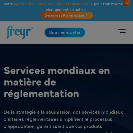
Passer au contenu principal
Votre
agent d'évaluation de l'impact réglementaire
pour transformer le
changement en action
Découvrez Ria en action
.
Nous contacter
Services mondiaux en
matière de
réglementation
De la stratégie à la soumission, nos services mondiaux
d'affaires réglementaires simplifient le processus
d'approbation, garantissant que vos produits