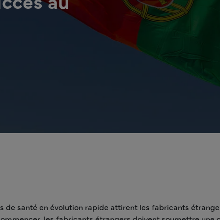
uccès au
 de santé en évolution rapide attirent les fabricants étrang
commencer, les fabricants étrangers doivent soumettre une de