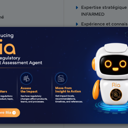
Expertise stratégique
INFARMED
hé
Expérience et connais
directrices ICH
Équipe réglementaire
Approche proactive et
e du produit
Délais d'exécution ra
s, extensions, transferts de
Se tenir au courant de
directives réglementa
NeeS