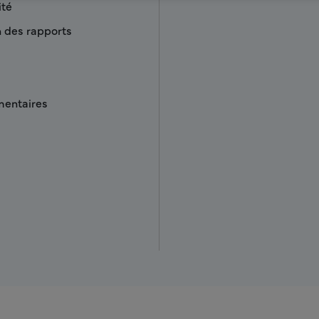
ité
n des rapports
mentaires