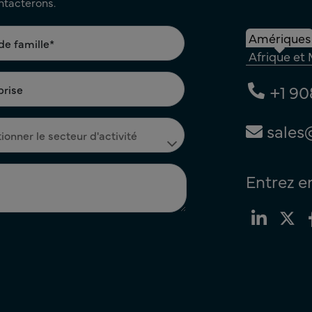
ontacterons.
Amériques
Afrique et
+1 90
sales
Entrez e