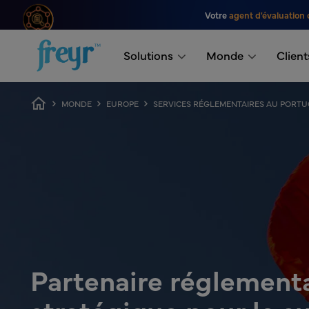
Passer au contenu principal
Votre
agent d'évaluation 
.
Solutions
Monde
Client
Fil d'Ariane
MONDE
EUROPE
SERVICES RÉGLEMENTAIRES AU PORT
Partenaire réglement