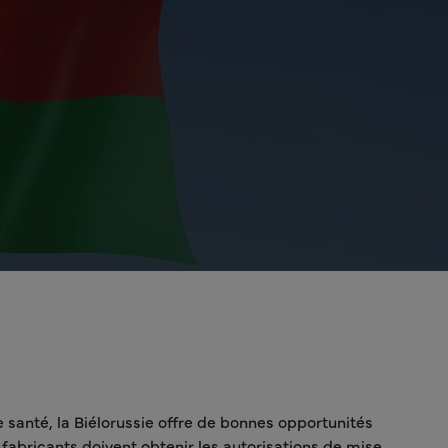
santé, la Biélorussie offre de bonnes opportunités
fabricants doivent obtenir les autorisations de mise