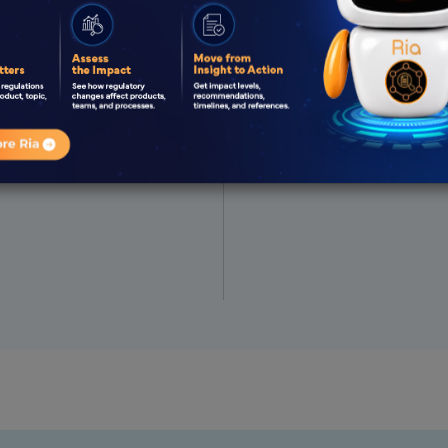
Équipe réglementaire
Approche proactive et
icences
Délais d'exécution ra
Se tenir au courant de
directives réglementa