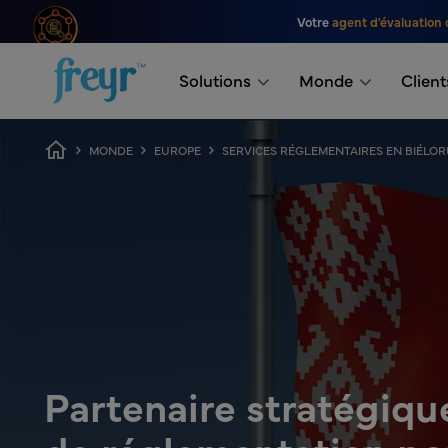
Passer au contenu principal
Votre
agent d'évaluation 
.
Solutions
Monde
Client
Fil d'Ariane
MONDE
EUROPE
SERVICES RÉGLEMENTAIRES EN BIÉLOR
Partenaire stratégiqu