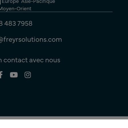
Europe
Asie-Pacifique
 Moyen-Orient
8 483 7958
@freyrsolutions.com
n contact avec nous