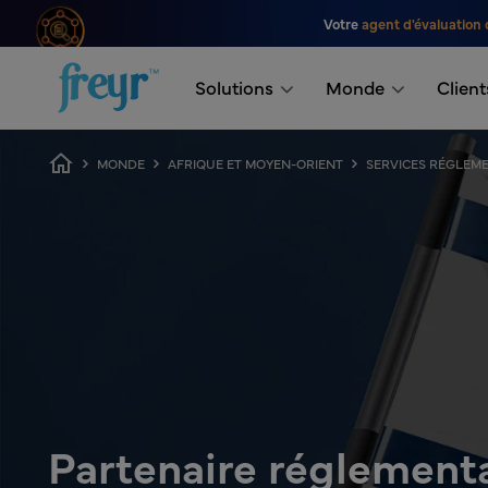
Passer au contenu principal
Votre
agent d'évaluation 
.
Solutions
Monde
Client
Fil d'Ariane
MONDE
AFRIQUE ET MOYEN-ORIENT
SERVICES RÉGLEME
Partenaire réglement