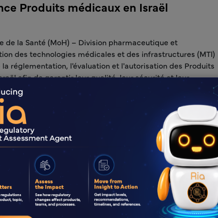
nce Produits médicaux en Israël
e de la Santé (MoH) – Division pharmaceutique et
ion des technologies médicales et des infrastructures (MTI)
 la réglementation, l'évaluation et l'autorisation des Produits
aël afin de garantir leur qualité, leur sécurité et leur
 Parmi les principaux défis figurent les exigences strictes en
 dossiers, conformes aux ICH, les normes locales de bonnes
e fabrication (cGMP/normes israéliennes 126/127), le contrôl
 les obligations d'étiquetage en hébreu.
tions un accompagnement réglementaire complet en Israël 
a préparation des dossiers CTD et de la documentation
x BPF à la gestion du cycle de vie et aux relations avec le min
tion et l'élaboration de stratégies réglementaires — afin de 
ts pharmaceutiques.