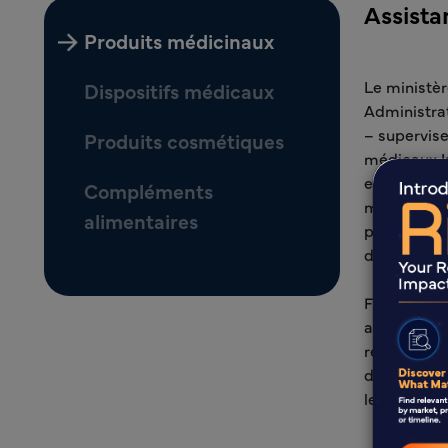
Assista
Produits médicinaux
Le ministèr
Dispositifs médicaux
Administrat
– supervise
Produits cosmétiques
médicaux Isr
efficacité.
Compléments
matière de
alimentaires
pratiques d
des prix et
Freyr Solu
allant de l
relative au
de tarifica
les produi