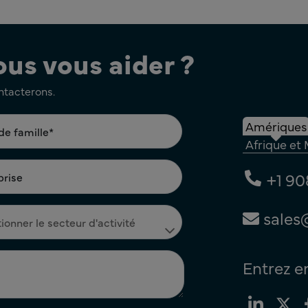
s vous aider ?
ontacterons.
Amériques
Afrique et
+1 90
sales
Entrez e