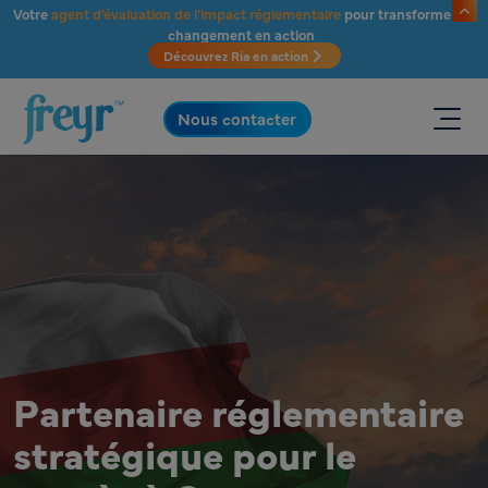
Passer au contenu principal
Votre
agent d'évaluation de l'impact réglementaire
pour transformer le
changement en action
Découvrez Ria en action
.
Nous contacter
Partenaire réglementaire
stratégique pour le