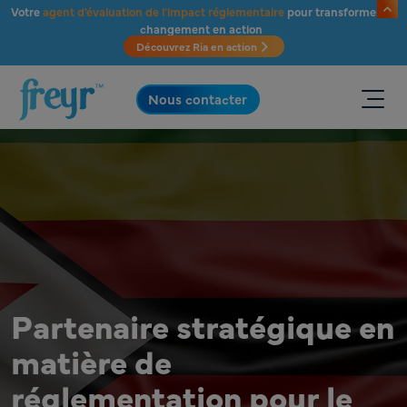
Passer au contenu principal
Votre
agent d'évaluation de l'impact réglementaire
pour transformer le
changement en action
Découvrez Ria en action
.
Nous contacter
Partenaire stratégique en
matière de
réglementation pour le