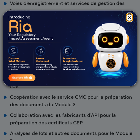
Voies d'enregistrement et services de gestion des
licences
×
Soutien opérationnel End-to-End.
Dépôts réglementaires
Préparation, examen et gestion de dossiers
Préparation et validation de la séquence NeeS et
eCTD.
Soutien documentaire pour les soumissions de
variations et de renouvellements pour tous les pays de
l'UE
Coopération avec le service CMC pour la préparation
des documents du Module 3
Collaboration avec les fabricants d'API pour la
préparation des certificats CEP
Analyses de lots et autres documents pour le Module