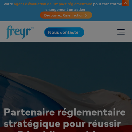
Passer au contenu principal
Votre
agent d'évaluation de l'impact réglementaire
pour transformer le
changement en action
Découvrez Ria en action
.
Nous contacter
Partenaire réglementaire
stratégique pour réussir