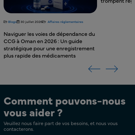
trompent régulièrement
Lynne McGrath
Lynne McGrath
Consultant en réglementation
Consultant en réglementation
du
nt
Comment pouvons-nous
vous aider ?
Veuillez nous faire part de vos besoins, et nous vous
contacterons.