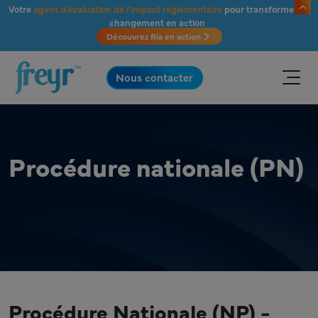
Passer au contenu principal
Votre
agent d'évaluation de l'impact réglementaire
pour transformer le
changement en action
Découvrez Ria en action
.
Nous contacter
Procédure nationale (PN)
Procédure Nationale (NP) -