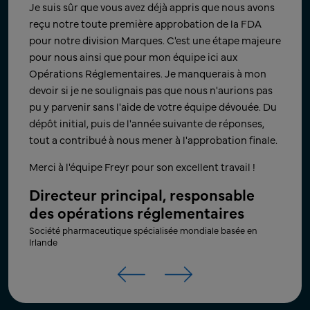
Nous avons bien reçu l'accusé de réception de
Merci pour votre soutien rapide durant le week-end,
Je suis sûr que vous avez déjà appris que nous avons
l'ANDA ! Nous vous remercions sincèrement pour
ce qui nous a permis de soumettre à nouveau
reçu notre toute première approbation de la FDA
votre travail acharné, votre patience et votre soutien
rapidement après avoir été informés. Cela démontre
pour notre division Marques. C'est une étape majeure
au cours des derniers mois. Nous sommes ravis
continuellement l'engagement de Freyr envers les
pour nous ainsi que pour mon équipe ici aux
d'avoir pu respecter les délais et d'atteindre un
objectifs de notre entreprise.
Opérations Réglementaires. Je manquerais à mon
objectif d'entreprise important pour notre jeune
devoir si je ne soulignais pas que nous n'aurions pas
Directeur - Affaires réglementaires
société. ​
pu y parvenir sans l'aide de votre équipe dévouée. Du
mondiales – Opérations
dépôt initial, puis de l'année suivante de réponses,
Merci encore, et nous sommes impatients de
Principale entreprise mondiale de produits pharmaceutiques
tout a contribué à nous mener à l'approbation finale.
travailler avec votre équipe sur le prochain projet !
génériques basée en Inde
Merci à l'équipe Freyr pour son excellent travail !
Directeur principal du
développement commercial et de
Directeur principal, responsable
produits​
des opérations réglementaires
Principale société pharmaceutique innovatrice basée aux US​
Société pharmaceutique spécialisée mondiale basée en
Irlande