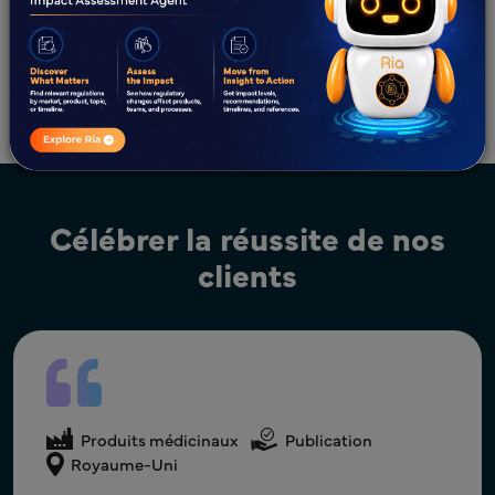
dans l'UE.
Assurer le suivi auprès des agences de
réglementation pour l'approbation de la MAA.
Célébrer la réussite de nos
clients
Produits médicinaux
Produits médicinaux
Produits médicinaux
Publication
Affaires réglementaires
États-Unis
Affaires réglementaires
Inde
Royaume-Uni