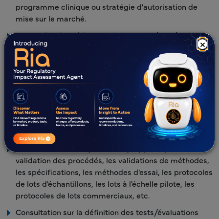
programme clinique ou stratégie d'autorisation de
mise sur le marché.
Demandes de médicaments orphelins (ODD).
×
Évaluation de la conformité du produit dans le cadre
des programmes accélérés et soutien réglementaire
pour la soumission des demandes de programmes
accélérés.
Consultation sur les protocoles et rapports QbD.
Évaluation des excipients par rapport à la base de
données IIG.
Consultation sur les protocoles/rapports pour la
validation des procédés, les validations de méthodes,
les spécifications, les méthodes d'essai, les protocoles
de lots d'échantillons, les lots à l'échelle pilote, les
protocoles de lots commerciaux, etc.
Consultation sur la définition des tests/évaluations