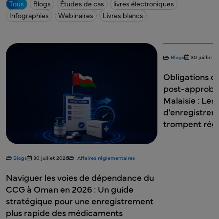
Tous
Blogs
Études de cas
livres électroniques
Infographies
Webinaires
Livres blancs
Blogs
30 juillet 2026
Affaires réglementaires
Obligations de pharmacovigilance
post-approbation de la NPRA en
Malaisie : Les détails que les titulai
d'enregistrement de produits (PRH
trompent régulièrement
ffaires réglementaires
s de dépendance du
6 : Un guide
une enregistrement
édicaments