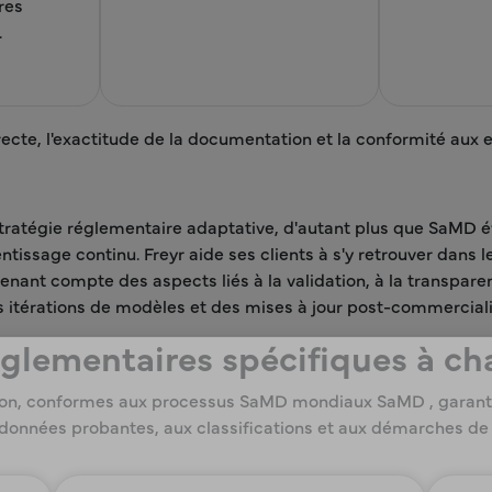
res
.
recte, l'exactitude de la documentation et la conformité aux
 stratégie réglementaire adaptative, d'autant plus que SaMD
tissage continu. Freyr aide ses clients à s'y retrouver dans 
ant compte des aspects liés à la validation, à la transparen
s itérations de modèles et des mises à jour post-commerciali
églementaires spécifiques à ch
n, conformes aux processus SaMD mondiaux SaMD , garantis
données probantes, aux classifications et aux démarches de