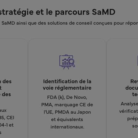
 stratégie et le parcours SaMD
aMD ainsi que des solutions de conseil conçues pour répondr
n des
Identification de la
Re
t
voie réglementaire
docu
 des
te
FDA (k), De Novo,
Analyse
PMA, marquage CE de
aux
vérificat
l'UE, PMDA au Japon
5, CEI
prép
et équivalents
4-1 et
so
internationaux.
s