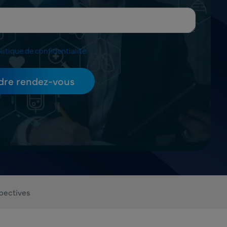
litique de confidentialité.
pectives