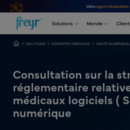
Passer au contenu principal
Votre
agent d'évaluation 
.
Solutions
Monde
Client
Fil d'Ariane
SOLUTIONS
DISPOSITIFS MÉDICAUX
SANTÉ NUMÉRIQUE
Consultation sur la st
réglementaire relative
médicaux logiciels ( 
numérique