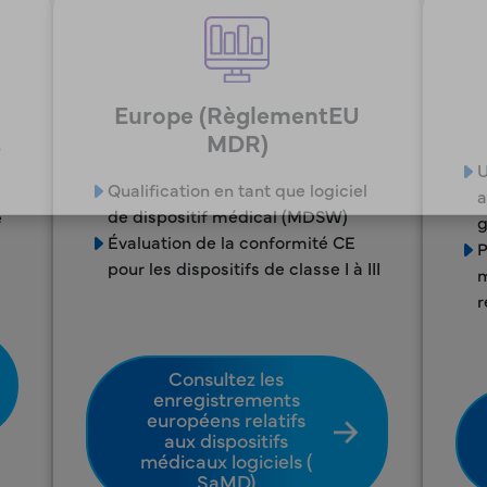
Europe (RèglementEU
t
MDR)
U
Qualification en tant que logiciel
a
de dispositif médical (MDSW)
é
g
Évaluation de la conformité CE
P
pour les dispositifs de classe I à III
m
r
Consultez les
enregistrements
européens relatifs
aux dispositifs
médicaux logiciels (
SaMD)