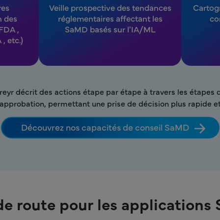
res
Veille prospective des tendances
Cartogr
n des
réglementaires affectant les
co
(FDA ,
SaMD basés sur l'IA/ML
 etc.)
Freyr décrit des actions étape par étape à travers les étape
approbation, permettant une prise de décision plus rapide et
Découvrez nos capacités de conseil SaMD
 de route pour les applicatio