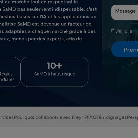
 au marché tout en respectant la
à SaMD pas seulement indispensable, c'est
ostics basés sur l'IA et les applications de
 maîtrise SaMD est devenue un facteur de
gies adaptées à chaque marché grâce à des
J'ai lu la
po
icaux, menés par des experts, afin de
+
10
atégies
SaMD à haut risque
ndiales
rvices
Pourquoi collaborer avec Freyr ?
FAQ
Témoignages
Pers