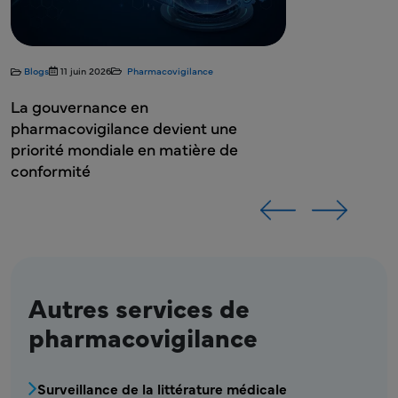
Blogs
11 juin 2026
Pharmacovigilance
La gouvernance en
pharmacovigilance devient une
priorité mondiale en matière de
conformité
Autres services de
pharmacovigilance
MPR - Bloc de menu Pharmacovigilance
Surveillance de la littérature médicale