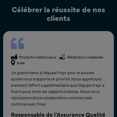
Célébrer la réussite de nos
clients
Produits médicinaux
Rédaction médicale
Produits médicinaux
Rédaction médicale
Produits médicinaux
Rédaction médicale
États-Unis
Inde
Inde
Félicitations à vous tous pour ce brillant travail
Un grand merci à l'équipe Freyr pour le soutien
Un grand merci à l'équipe Freyr pour le soutien
d'équipe !! Seuls, nous pouvons faire si peu ;
qu'elle nous a apporté en priorité. Nous apprécions
qu'elle nous a apporté en priorité. Nous apprécions
ensemble, nous pouvons faire tellement.
vraiment l'effort supplémentaire que l'équipe Freyr a
vraiment l'effort supplémentaire que l'équipe Freyr a
fourni pour livrer les rapports à temps. Nous nous
fourni pour livrer les rapports à temps. Nous nous
Nous nous réjouissons de la prochaine étape clé et
réjouissons d'une collaboration commerciale
réjouissons d'une collaboration commerciale
de la collaboration sur de nouveaux projets à l'avenir.
continue avec Freyr.
continue avec Freyr.​
SVP - R&D (Forme galénique finie)
Responsable de l'Assurance Qualité
Responsable de l'Assurance Qualité​