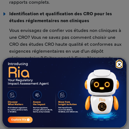
rapports complets.
Identification et qualification des CRO pour les
études réglementaires non cliniques
Vous envisagez de confier vos études non cliniques à
une CRO? Vous ne savez pas comment choisir une
CRO des études CRO haute qualité et conformes aux
exigences réglementaires en vue d'un dépôt
réglementaire ? Faites appel à Frery. Nos experts
×
chevronnés en études non cliniques vous aident à
sélectionner la CRO la plus adaptée CRO évaluant la
qualité, la conformité et les capacités en matière
d'études toxicologiques et de pharmacologie de
sécurité. Nous réalisons des évaluations impartiales à
l'aide de listes de contrôle et en collaboration avec
des experts, et nous vous fournissons un rapport
d'évaluation détaillé ainsi que des recommandations.