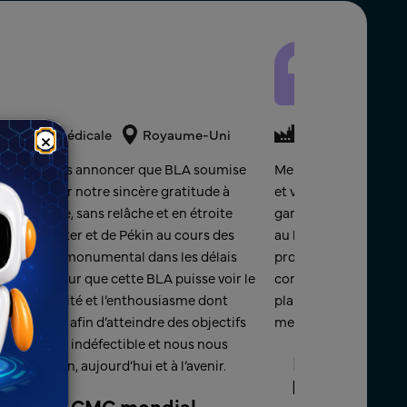
édaction médicale
Royaume-Uni
Produits médici
×
ux de vous annoncer que BLA soumise
Merci, équipe Freyr.
 à exprimer notre sincère gratitude à
et votre travail acha
vec diligence, sans relâche et en étroite
garantir que tous les 
e Bridgewater et de Pékin au cours des
au long du projet et a
cet exploit monumental dans les délais
produits complexe. J'a
surpassée pour que cette BLA puisse voir le
concernant la charge 
 la flexibilité et l’enthousiasme dont
plaisir de travailler a
r avec nous afin d’atteindre des objectifs
meilleur pour l'avenir !
re soutien indéfectible et nous nous
Directeur, 
laboration, aujourd’hui et à l’avenir. ​
Responsable
chnique CMC mondial​