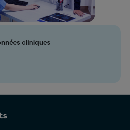
onnées cliniques
ts