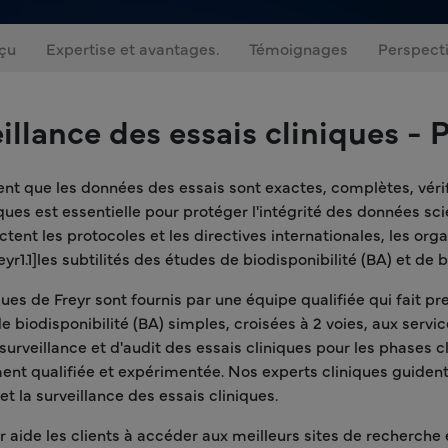
çu
Expertise et avantages.
Témoignages
Perspect
illance des essais cliniques - 
issent que les données des essais sont exactes, complètes, vé
iques est essentielle pour protéger l'intégrité des données s
tent les protocoles et les directives internationales, les org
yr1.1]les subtilités des études de biodisponibilité (BA) et de 
iques de Freyr sont fournis par une équipe qualifiée qui fait 
e biodisponibilité (BA) simples, croisées à 2 voies, aux servic
urveillance et d'audit des essais cliniques pour les phases c
ent qualifiée et expérimentée. Nos experts cliniques guident 
et la surveillance des essais cliniques.
 aide les clients à accéder aux meilleurs sites de recherche e