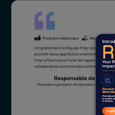
nde
Produits médicinaux
Rédaction mé
s a apporté en
Un grand merci à l'équipe Freyr pour le soutie
 que l'équipe
priorité. Nous apprécions vraiment l'effort s
réjouissons d'une
Freyr a fourni pour livrer les rapports à temp
collaboration commerciale continue avec Freyr
lité
Responsable de l'Assura
Principale organisation de fabrication pharmaceut