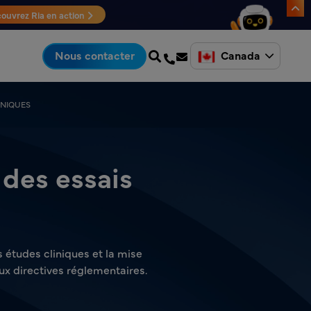
ouvrez Ria en action
Canada
Nous contacter
INIQUES
 des essais
 études cliniques et la mise
x directives réglementaires.