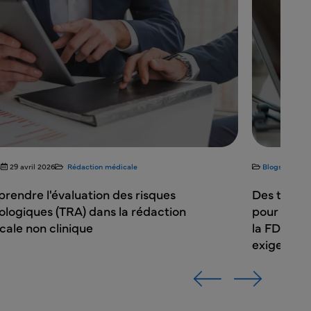
s
29 avril 2026
Rédaction médicale
Blogs
13 av
rendre l'évaluation des risques
Des tests 
ologiques (TRA) dans la rédaction
pour l'hom
ale non clinique
la FDA de 
exigences