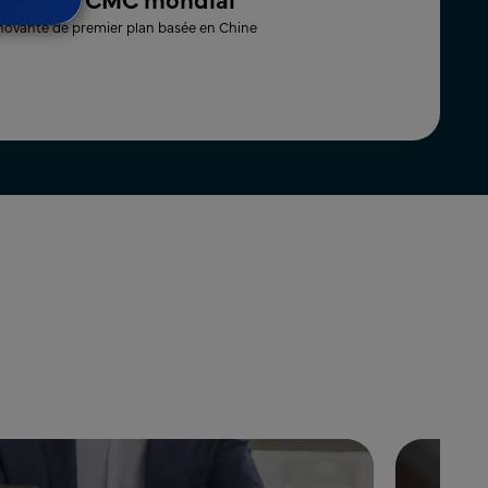
mondial de 
ovante de premier plan basée en Chine​
Société pharmaceu