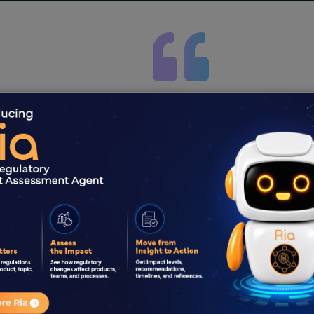
dicale
Inde
Produits médicinaux
R
n qu'elle nous a apporté en
Nous sommes extrêmement heure
upplémentaire que l'équipe
avec succès à la FDA. Nous tenons
s. Nous nous réjouissons d'une
l’équipe de Freyr, qui a travaillé a
.​
collaboration avec nos équipes d
derniers mois pour mener à bien 
nce Qualité​
impartis. L’équipe de Freyr s’est 
ique sous contrat basée en Inde
jour. Nous apprécions sincèrement
Freyr a fait preuve pour collabore
ambitieux. Nous comptons sur vot
réjouissons de poursuivre notre col
Responsable te