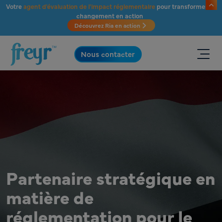
Passer au contenu principal
Votre
agent d'évaluation de l'impact réglementaire
pour transformer le
changement en action
Découvrez Ria en action
.
Nous contacter
Partenaire stratégique en
matière de
réglementation pour le