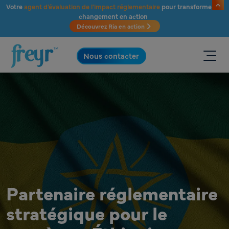
Passer au contenu principal
Votre
agent d'évaluation de l'impact réglementaire
pour transformer le
changement en action
Découvrez Ria en action
.
Nous contacter
Partenaire réglementaire
stratégique pour le