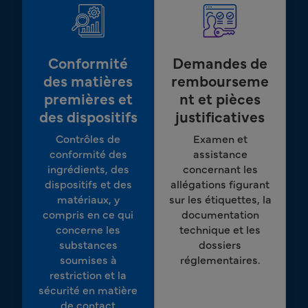
Conformité
Demandes de
des matières
rembourseme
premières et
nt et pièces
des dispositifs
justificatives
Contrôles de
Examen et
conformité des
assistance
ingrédients, des
concernant les
dispositifs et des
allégations figurant
matériaux, y
sur les étiquettes, la
compris en ce qui
documentation
concerne les
technique et les
substances
dossiers
soumises à
réglementaires.
restriction et la
sécurité en matière
de contact