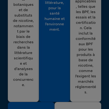
applicables
littérature,
botaniques
, telles que
pour la
et de
les BPF, les
santé
substituts
essais et la
humaine et
de nicotine,
certificatio
l'environne
notammen
n. Cela
ment.
t par le
inclut la
biais de
conformité
recherches
aux BPF
dans la
pour les
littérature
produits à
scientifiqu
base de
e et
nicotine,
d'analyses
comme
de la
l'exigent les
concurrenc
marchés
e.
réglementé
s.