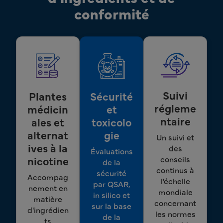
conformité
Suivi
Plantes
Sécurité
régleme
médicin
et
ntaire
ales et
toxicolo
alternat
gie
Un suivi et
ives à la
des
Évaluations
conseils
nicotine
de la
continus à
sécurité
Accompag
l'échelle
par QSAR,
nement en
mondiale
in silico et
matière
concernant
sur la base
d'ingrédien
les normes
de la
ts