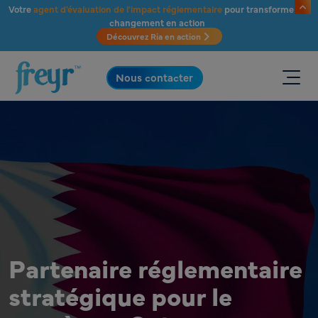
Passer au contenu principal
Votre
agent d'évaluation de l'impact réglementaire
pour transformer le
changement en action
Découvrez Ria en action
.
Nous contacter
Partenaire réglementaire
stratégique pour le