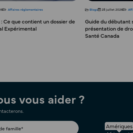
Blogs
28 juillet 2026
Affaires réglementaires
Blog
Guide du débutant sur le processus de
Enre
présentation de drogue nouvelle (NDS) de
en Ar
Santé Canada
une 
s vous aider ?
ontacterons.
Amériques