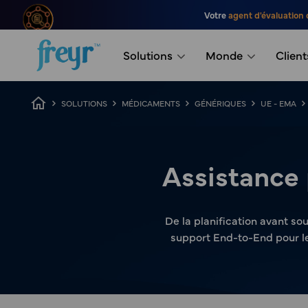
Passer au contenu principal
Votre
agent d'évaluation 
.
Solutions
Monde
Client
Fil d'Ariane
SOLUTIONS
MÉDICAMENTS
GÉNÉRIQUES
UE - EMA
Assistance
De la planification avant so
support End-to-End pour le