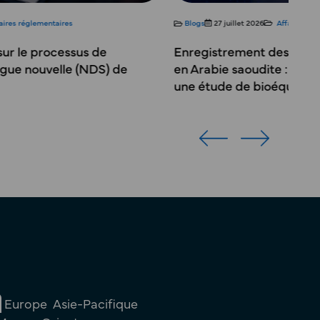
s
27 juillet 2026
Affaires réglementaires
Blogs
22 jui
gistrement des médicaments génériques
Choisir le 
abie saoudite : Quand pouvez-vous éviter
sur le Mar
étude de bioéquivalence complète ?
contrôle d
soumissio
Europe
Asie-Pacifique