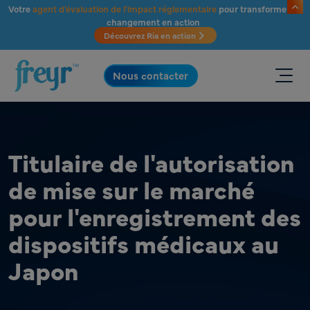
Passer au contenu principal
Votre
agent d'évaluation de l'impact réglementaire
pour transformer le
changement en action
Découvrez Ria en action
.
Nous contacter
Titulaire de l'autorisation
de mise sur le marché
pour l'enregistrement des
dispositifs médicaux au
Japon