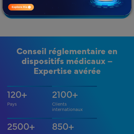
Réservez une réunion avec nos experts dès
aujourd'hui !
Conseil réglementaire en
dispositifs médicaux –
Expertise avérée
120
2100
+
+
Pays
Clients
internationaux
2500
850
+
+