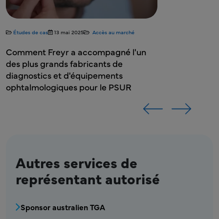
Études de cas
13 mai 2025
Accès au marché
Comment Freyr a accompagné l'un
des plus grands fabricants de
diagnostics et d'équipements
ophtalmologiques pour le PSUR
Autres services de
représentant autorisé
Bloc de menu des services de représentant au
Sponsor australien TGA