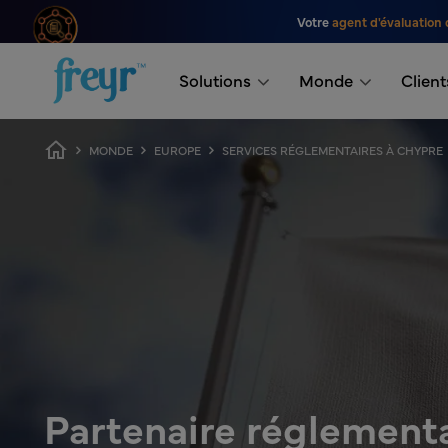
Passer au contenu principal
Votre
agent d'évaluation 
.
Solutions
Monde
Client
Fil d'Ariane
MONDE
EUROPE
SERVICES RÉGLEMENTAIRES À CHYPRE
Partenaire réglement