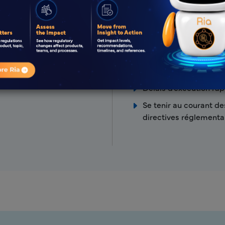
Contacts stratégiques 
sanitaire de réglemen
Équipe réglementaire
Approche proactive et
icences
Délais d'exécution ra
Se tenir au courant de
directives réglementa