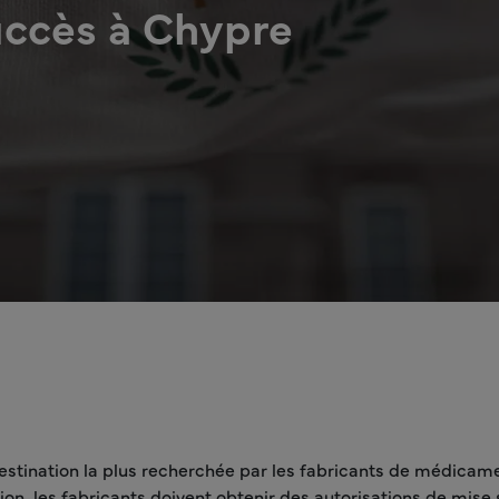
uccès à Chypre
stination la plus recherchée par les fabricants de médicame
gion, les fabricants doivent obtenir des autorisations de mi