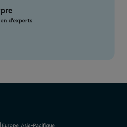
ypre
en d'experts
Europe
Asie-Pacifique