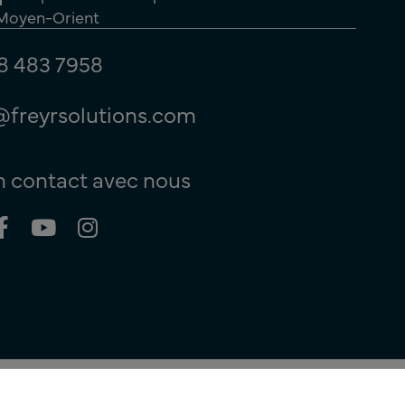
 Moyen-Orient
8 483 7958
@freyrsolutions.com
n contact avec nous
© Copyright 2026
Freyr. Tous
droits réservés.