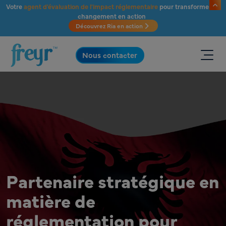
Passer au contenu principal
Votre
agent d'évaluation de l'impact réglementaire
pour transformer le
changement en action
Découvrez Ria en action
.
Nous contacter
Partenaire stratégique en
matière de
réglementation pour