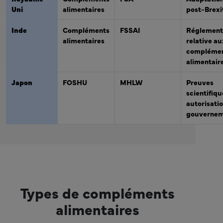
Uni
alimentaires
post-Brexi
Inde
Compléments
FSSAI
Réglement
alimentaires
relative au
compléme
alimentair
Japon
FOSHU
MHLW
Preuves
scientifiqu
autorisati
gouvernem
Types de compléments
alimentaires