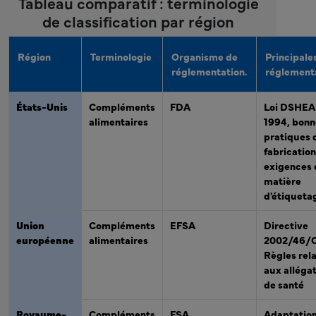
Tableau comparatif : terminologie
de classification par région
Région
Terminologie
Organisme de
Principale
réglementation.
réglement
États-Unis
Compléments
FDA
Loi DSHEA
alimentaires
1994, bonn
pratiques 
fabrication
exigences 
matière
d'étiqueta
Union
Compléments
EFSA
Directive
européenne
alimentaires
2002/46/C
Règles rel
aux alléga
de santé
Royaume-
Compléments
FSA
Adaptatio