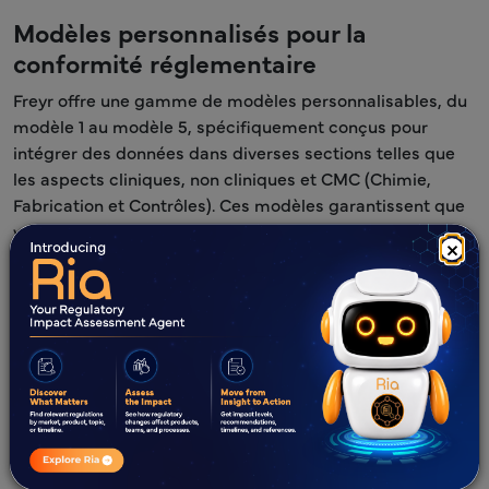
Modèles personnalisés pour la
conformité réglementaire
Freyr offre une gamme de modèles personnalisables, du
modèle 1 au modèle 5, spécifiquement conçus pour
intégrer des données dans diverses sections telles que
les aspects cliniques, non cliniques et CMC (Chimie,
Fabrication et Contrôles). Ces modèles garantissent que
vos documents sont non seulement conformes aux
×
normes réglementaires, mais aussi adaptés aux
exigences spécifiques de votre entreprise.
Engagement qualité
Chez Freyr, nous nous engageons à fournir à nos clients
des services de mise en forme de documents
réglementaires de haute qualité qui simplifient le
processus de dépôt réglementaire. Notre souci du détail
et notre respect des normes réglementaires garantissent