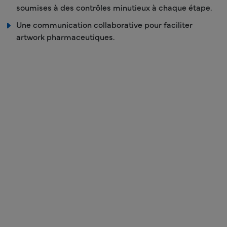
soumises à des contrôles minutieux à chaque étape.
Une communication collaborative pour faciliter
artwork pharmaceutiques.
Réduction des délais d'exécution grâce à une
approche rationalisée des artwork d'emballage
pharmaceutique.
Conformité garantie aux artwork réglementaires
mondiales en matière de artwork .
Une attention particulière est accordée à la cohérence
de la marque et à l'adaptation artwork d'emballage
artwork .
Des solutions économiques pour artwork mineures
apportées artwork pharmaceutiques.
Une gestion de projet dédiée garantissant l'efficacité.