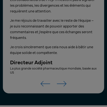
de les avoir traités en priorité. Votre aide est vraiment
exceptionnel !! Seuls, nous pouvons faire si peu ;
les problèmes, les divergences et les éléments qui
appréciée.
ensemble, nous pouvons accomplir tant de choses.
requièrent une attention.
Chef de produit
Je me réjouis de la prochaine étape et de la
Je me réjouis de travailler avec le reste de l'équipe –
collaboration sur de nouveaux projets à l'avenir.
je suis reconnaissant de pouvoir apporter des
Société pharmaceutique mondiale de médicaments
génériques, basée au Canada
commentaires et j'espère que ces échanges seront
Vice-président senior - R&D
fréquents.
(Forme posologique finie)
Je crois sincèrement que cela nous aide à bâtir une
Société CRO basée aux US, spécialisée dans la science des
matériaux et l'ingénierie pour le développement de
équipe solide et compétente.
médicaments
Directeur Adjoint
La plus grande société pharmaceutique mondiale, basée aux
US
Produits médicinaux
Œuvre d'art
Produits médicinaux
Œuvre d'art
Produits médicinaux
Œuvre d'art
Produits médicinaux
Œuvre d'art
Produits médicinaux
Œuvre d'art
Produits médicinaux
Œuvre d'art
Produits médicinaux
Œuvre d'art
Produits médicinaux
Œuvre d'art
Produits médicinaux
Œuvre d'art
Produits médicinaux
Œuvre d'art