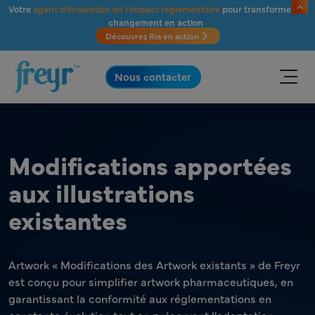
Passer au contenu principal
Votre
agent d'évaluation de l'impact réglementaire
pour transformer le
changement en action
Découvrez Ria en action
.
Nous contacter
Modifications apportées
aux illustrations
existantes
Artwork « Modifications des Artwork existants » de Freyr
est conçu pour simplifier artwork pharmaceutiques, en
garantissant la conformité aux réglementations en