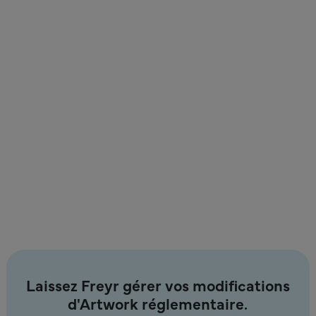
Une équipe expérimentée qui a déjà fait ses preuves
dans le domaine de artwork .
Une approche flexible pour répondre aux besoins
spécifiques de chaque client.
Un partenaire de confiance pour une gestion
conforme et efficace artwork .
Des livrables de grande qualité, toujours remis dans
les délais.
Une amélioration continue fondée sur les retours
d'expérience et les enseignements tirés.
Laissez Freyr gérer vos modifications
d'Artwork réglementaire.