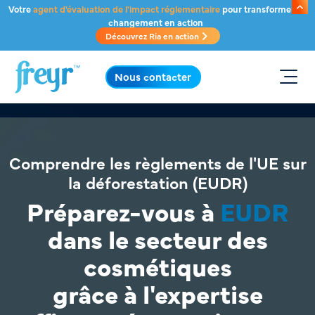
Passer au contenu principal
Votre
agent d'évaluation de l'impact réglementaire
pour transformer le
changement en action
Découvrez Ria en action
.
Nous contacter
Comprendre les règlements de l'UE sur
la déforestation (EUDR)
Préparez-vous à
EUDR
dans le secteur des
cosmétiques
grâce à l'expertise