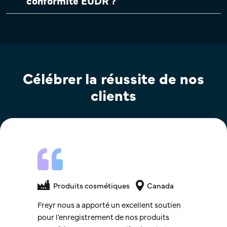
conformité EUDR ?
Célébrer la réussite de nos
clients
Produits cosmétiques
Produits cosmétiques
Canada
Rapports d'évaluation toxicologique de
Freyr nous a apporté un excellent soutien
la sécurité
pour l'enregistrement de nos produits
Vietnam​