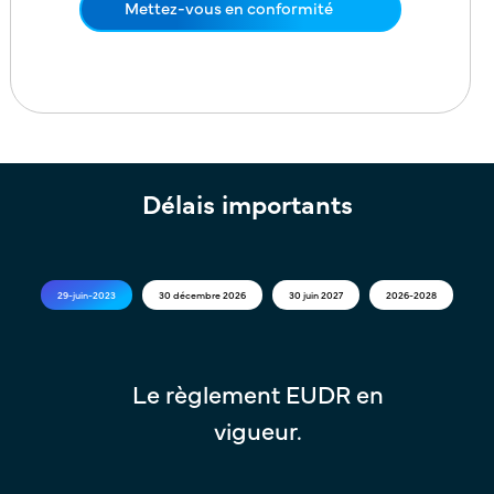
Mettez-vous en conformité
Délais importants
29-juin-2023
30 décembre 2026
30 juin 2027
2026-2028
Le règlement EUDR en
Le règ
vigueur.
vigueu
cette da