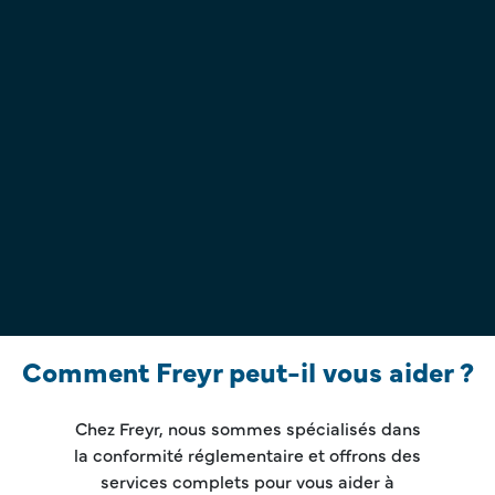
moye
doiven
aux nou
en mati
rais
déclara
le
Comment Freyr peut-il vous aider ?
Chez Freyr, nous sommes spécialisés dans
la conformité réglementaire et offrons des
services complets pour vous aider à