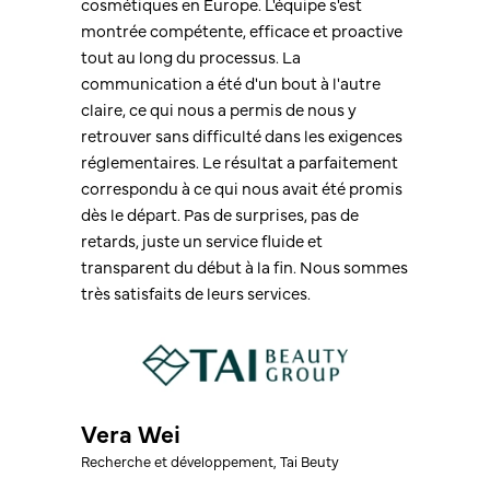
cosmétiques en Europe. L'équipe s'est
Merci beaucoup d'être un excellent
montrée compétente, efficace et proactive
partenaire dans notre parcours de
tout au long du processus. La
conformité réglementaire. Alors que les
communication a été d'un bout à l'autre
pays de l'ASEAN s'orientent vers des
claire, ce qui nous a permis de nous y
évaluations de sécurité comme exigence
retrouver sans difficulté dans les exigences
clé, votre soutien nous a considérablement
réglementaires. Le résultat a parfaitement
aidés à satisfaire ces exigences bien avant
correspondu à ce qui nous avait été promis
nos concurrents au Vietnam.
dès le départ. Pas de surprises, pas de
retards, juste un service fluide et
En fait, j'ai partagé votre contact avec nos
transparent du début à la fin. Nous sommes
responsables réglementaires afin qu'ils
très satisfaits de leurs services.
puissent le diffuser dans l'industrie si les
évaluations de sécurité deviennent
obligatoires.
Responsable adjoint(e) RA
Entreprise multinationale de biens de
Vera Wei
consommation basée en Inde
Recherche et développement, Tai Beuty