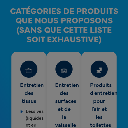
CATÉGORIES DE PRODUITS
QUE NOUS PROPOSONS
(SANS QUE CETTE LISTE
SOIT EXHAUSTIVE)
🧺
🧽
🚽
Entretien
Entretien
Produits
des
des
d'entretien
tissus
surfaces
pour
et de
l'air et
Lessives
la
les
(liquides
vaisselle
toilettes
et en