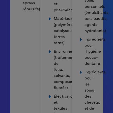
soins
sprays
et
personnels
répulsifs)
pharmaceutiques)
(émulsifiants,
Matériaux
tensioactifs,
(polymères,
agents
catalyseurs,
hydratants)
terres
Ingrédients
rares)
pour
Environnement
l'hygiène
(traitement
bucco-
de
dentaire
l'eau,
Ingrédients
solvants,
pour
composés
les
fluorés)
soins
Électronique
des
et
cheveux
textiles
et de