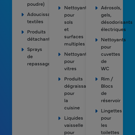
poudre)
Nettoyants
Aérosols,
Adoucissants
pour
gels,
textiles
sols
désodorisants
et
électriques
Produits
surfaces
détachants
Nettoyants
multiples
pour
Sprays
Nettoyants
cuvettes
de
pour
de
repassage
vitres
WC
Produits
Rim /
dégraissants
Blocs
pour
de
la
réservoir
cuisine
Lingettes
Liquides
pour
vaisselle
les
pour
toilettes