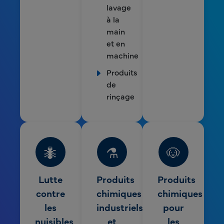
lavage
à la
main
et en
machine
Produits
de
rinçage
🐜
⚗️
🐶
Lutte
Produits
Produits
contre
chimiques
chimiques
les
industriels
pour
nuisibles
et
les