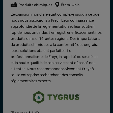
Produits chimiques
Produits chimiques
Pays-Bas
Produits chimiques
États-Unis
Conformité des produits
Monde
Notre collaboration avec Freyr nous a permis
L'expansion mondiale était complexe jusqu'à ce que
Je voulais vous souhaiter le meilleur à tous et réitérer
d'alléger le fardeau et les inquiétudes liés au respect
nous nous associions à Freyr. Leur connaissance
mes remerciements, ainsi que ceux de l'équipe, pour
des réglementations complexes en matière
approfondie de la réglementation et leur soutien
tout votre travail acharné et vos efforts. Je pense que
d'emballage, ainsi qu'aux exigences et à un contexte
rapide nous ont aidés à enregistrer efficacement nos
nous sommes maintenant en train d'établir des
en constante évolution. Nous savons désormais que
produits dans différentes régions. Des importations
méthodes de travail claires et un plan plus défini. Je
nous sommes entre de bonnes mains pour la suite de
de produits chimiques à la conformité des engrais,
vous souhaite le meilleur, et j'espère travailler à
notre collaboration. Si votre entreprise a elle aussi du
leurs solutions étaient parfaites. Le
nouveau avec vous à l'avenir.
mal à s'y retrouver face aux exigences complexes de
professionnalisme de Freyr, la rapidité de ses délais
conformité en matière d'emballage, je vous
et la haute qualité de son service ont dépassé nos
Scholl Associate- FLP en
recommande vivement Freyr comme partenaire
attentes. Nous recommandons vivement Freyr à
conformité réglementaire,
fiable et précieux pour vos projets liés à la
toute entreprise recherchant des conseils
Recherche et Développement
réglementation des emballages.
réglementaires experts.
Entreprise multinationale de biens de consommation, basée
au UK
Poonam Dharman
Tygrus LLC