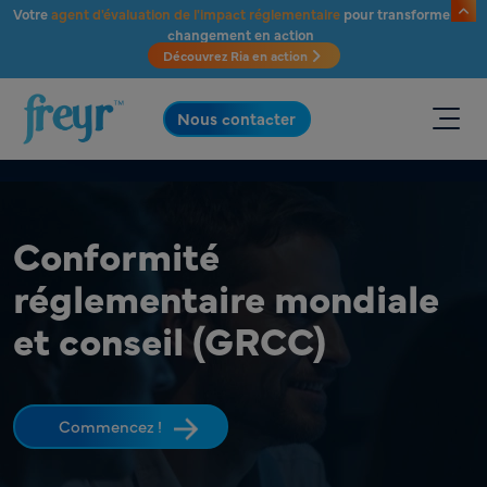
Passer au contenu principal
Votre
agent d'évaluation de l'impact réglementaire
pour transformer le
changement en action
Découvrez Ria en action
.
Nous contacter
Conformité
réglementaire mondiale
et conseil (GRCC)
Commencez !