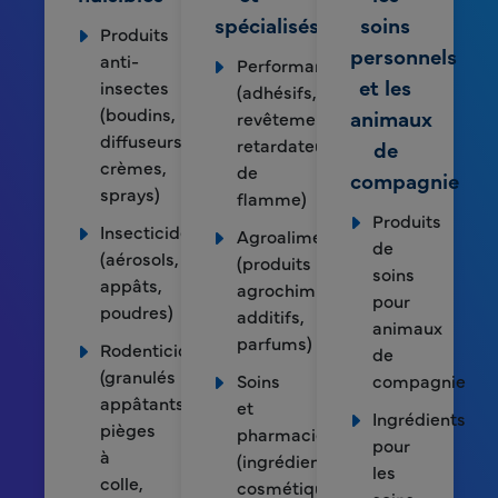
spécialisés
soins
Produits
personnels
anti-
Performances
et les
insectes
(adhésifs,
(boudins,
animaux
revêtements,
diffuseurs,
retardateurs
de
crèmes,
de
compagnie
sprays)
flamme)
Produits
Insecticides
Agroalimentaire
de
(aérosols,
(produits
soins
appâts,
agrochimiques,
pour
poudres)
additifs,
animaux
parfums)
Rodenticides
de
(granulés
Soins
compagnie
appâtants,
et
Ingrédients
pièges
pharmacie
pour
à
(ingrédients
les
colle,
cosmétiques