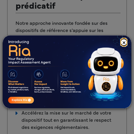
prédicatif
Notre approche innovante fondée sur des
dispositifs de référence s'appuie sur les
données issues de dispositifs déjà homologués
×
et utilisés. En comparant votre dispositif à des
dispositifs de référence dont la conformité et
la sécurité ont été démontrées, nous :
Identifier les profils de sécurité et les
facteurs de risque pertinents.
Réduire les tests superflus, ce qui permet
de gagner du temps et d'économiser des
ressources.
Accélérez la mise sur le marché de votre
dispositif tout en garantissant le respect
des exigences réglementaires.